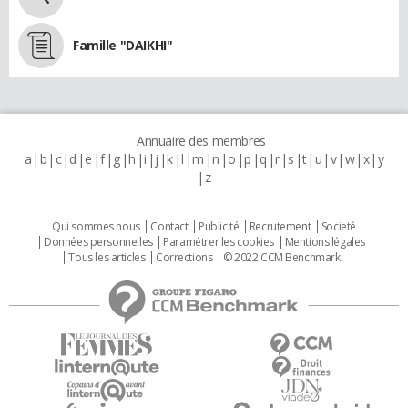
Famille "DAIKHI"
Annuaire des membres :
a
b
c
d
e
f
g
h
i
j
k
l
m
n
o
p
q
r
s
t
u
v
w
x
y
z
Qui sommes nous
Contact
Publicité
Recrutement
Societé
Données personnelles
Paramétrer les cookies
Mentions légales
Tous les articles
Corrections
© 2022 CCM Benchmark