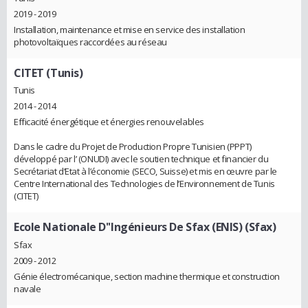
2019 - 2019
Installation, maintenance et mise en service des installation
photovoltaïques raccordées au réseau
CITET (Tunis)
Tunis
2014 - 2014
Efficacité énergétique et énergies renouvelables
Dans le cadre du Projet de Production Propre Tunisien (PPPT)
développé par l’ (ONUDI) avec le soutien technique et financier du
Secrétariat d’Etat à l’économie (SECO, Suisse) et mis en œuvre par le
Centre International des Technologies de l’Environnement de Tunis
(CITET)
Ecole Nationale D''Ingénieurs De Sfax (ENIS) (Sfax)
Sfax
2009 - 2012
Génie électromécanique, section machine thermique et construction
navale