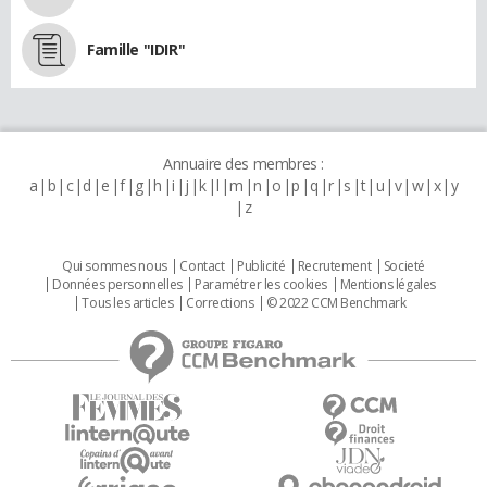
Famille "IDIR"
Annuaire des membres :
a
b
c
d
e
f
g
h
i
j
k
l
m
n
o
p
q
r
s
t
u
v
w
x
y
z
Qui sommes nous
Contact
Publicité
Recrutement
Societé
Données personnelles
Paramétrer les cookies
Mentions légales
Tous les articles
Corrections
© 2022 CCM Benchmark