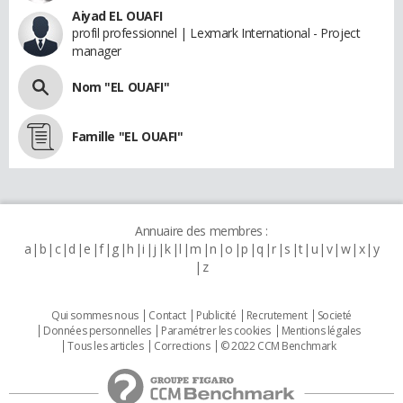
Aiyad EL OUAFI
profil professionnel | Lexmark International - Project
manager
Nom "EL OUAFI"
Famille "EL OUAFI"
Annuaire des membres :
a
b
c
d
e
f
g
h
i
j
k
l
m
n
o
p
q
r
s
t
u
v
w
x
y
z
Qui sommes nous
Contact
Publicité
Recrutement
Societé
Données personnelles
Paramétrer les cookies
Mentions légales
Tous les articles
Corrections
© 2022 CCM Benchmark