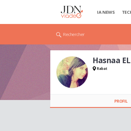
IA NEWS
TEC
Rechercher
Hasnaa EL
Rabat
Hasnaa EL OUAFI
PROFIL