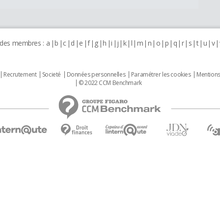
 des membres :
a
b
c
d
e
f
g
h
i
j
k
l
m
n
o
p
q
r
s
t
u
v
Recrutement
Societé
Données personnelles
Paramétrer les cookies
Mentions
© 2022 CCM Benchmark