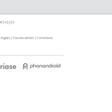
w
x
y
z
 légales
Tous les articles
Corrections