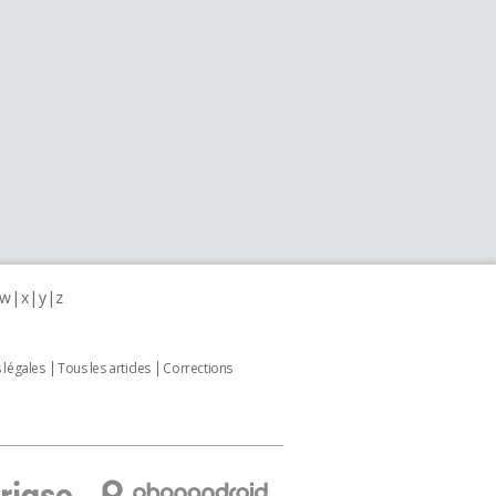
w
x
y
z
 légales
Tous les articles
Corrections