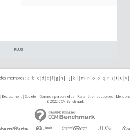
PLUS
 des membres :
a
b
c
d
e
f
g
h
i
j
k
l
m
n
o
p
q
r
s
t
u
v
Recrutement
Societé
Données personnelles
Paramétrer les cookies
Mentions
© 2022 CCM Benchmark