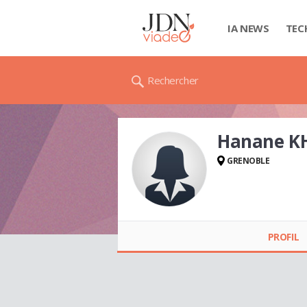
IA NEWS
TEC
Rechercher
Hanane K
GRENOBLE
Hanane KHERBACH
PROFIL