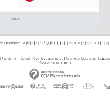
PLUS
 des membres :
a
b
c
d
e
f
g
h
i
j
k
l
m
n
o
p
q
r
s
t
u
v
Recrutement
Societé
Données personnelles
Paramétrer les cookies
Mentions
© 2022 CCM Benchmark