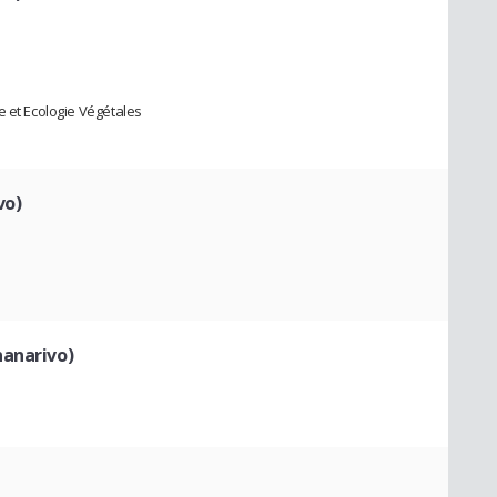
e et Ecologie Végétales
vo)
nanarivo)