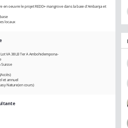
e en oeuvre le projet REDD+ mangrove dans la baie d'Ambanja et
 base
res locaux
e
a Lot VA 38 LB Ter A Ambohidempona-
e
n Suisse
(Accès)
el et annuel
gasy Nature(en cours)
ultante