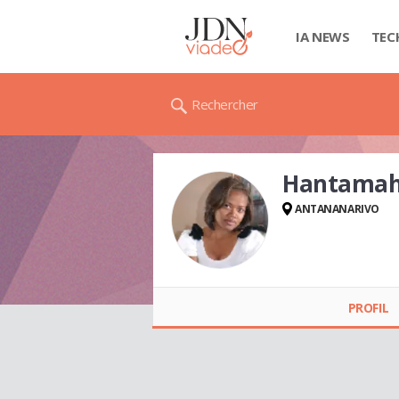
IA NEWS
TEC
Rechercher
Hantamah
ANTANANARIVO
Hantamaherison
RANDIMBIARISON
PROFIL