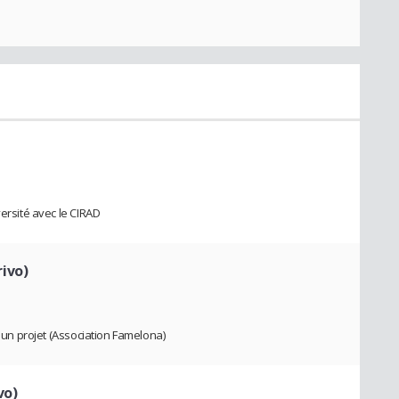
versité avec le CIRAD
ivo)
d'un projet (Association Famelona)
vo)