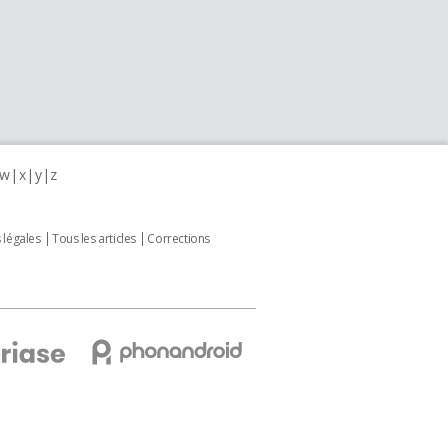
w
x
y
z
 légales
Tous les articles
Corrections