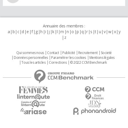
Annuaire des membres :
a
b
c
d
e
f
g
h
i
j
k
l
m
n
o
p
q
r
s
t
u
v
w
x
y
z
Qui sommes nous
Contact
Publicité
Recrutement
Societé
Données personnelles
Paramétrer les cookies
Mentions légales
Tous les articles
Corrections
© 2022 CCM Benchmark