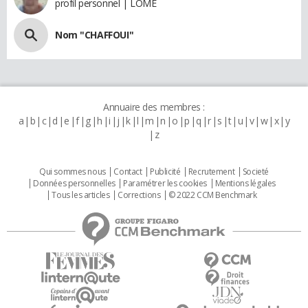
profil personnel | LOMÉ
Nom "CHAFFOUI"
Annuaire des membres :
a
b
c
d
e
f
g
h
i
j
k
l
m
n
o
p
q
r
s
t
u
v
w
x
y
z
Qui sommes nous
Contact
Publicité
Recrutement
Societé
Données personnelles
Paramétrer les cookies
Mentions légales
Tous les articles
Corrections
© 2022 CCM Benchmark