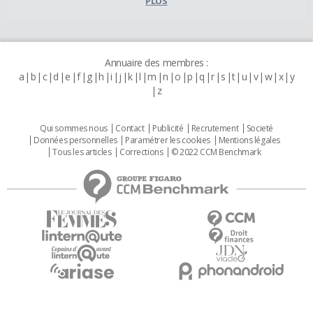
PLUS
Annuaire des membres :
a
b
c
d
e
f
g
h
i
j
k
l
m
n
o
p
q
r
s
t
u
v
w
x
y
z
Qui sommes nous
Contact
Publicité
Recrutement
Societé
Données personnelles
Paramétrer les cookies
Mentions légales
Tous les articles
Corrections
© 2022 CCM Benchmark