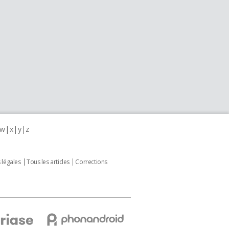
w
x
y
z
 légales
Tous les articles
Corrections