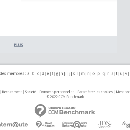
PLUS
 des membres :
a
b
c
d
e
f
g
h
i
j
k
l
m
n
o
p
q
r
s
t
u
v
Recrutement
Societé
Données personnelles
Paramétrer les cookies
Mentions
© 2022 CCM Benchmark