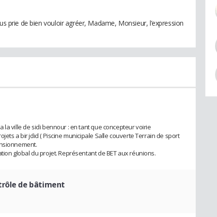
ous prie de bien vouloir agréer, Madame, Monsieur, l’expression
la ville de sidi bennour : en tant que concepteur voirie
ets a bir jdid ( Piscine municipale Salle couverte Terrain de sport
ensionnement.
ation global du projet. Représentant de BET aux réunions.
trôle de bâtiment