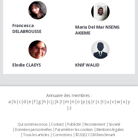
Francesca
Maria Del Mar NSENG
DELABROUSSE
AKIEME
Elodie CLAEYS
Khlif WALID
Annuaire des membres :
a
b
c
d
e
f
g
h
i
j
k
l
m
n
o
p
q
r
s
t
u
v
w
x
y
z
Qui sommes nous
Contact
Publicité
Recrutement
Societé
Données personnelles
Paramétrer les cookies
Mentions légales
Tous les articles
Corrections
© 2022 CCM Benchmark