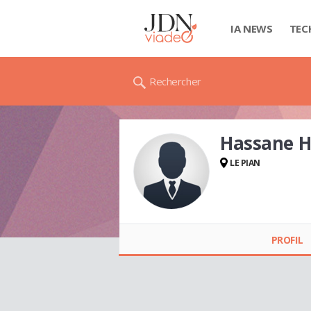
IA NEWS
TEC
Rechercher
Hassane 
LE PIAN
Hassane HAMZA
PROFIL