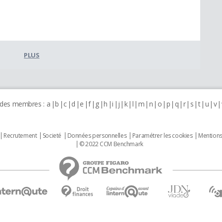
PLUS
 des membres :
a
b
c
d
e
f
g
h
i
j
k
l
m
n
o
p
q
r
s
t
u
v
Recrutement
Societé
Données personnelles
Paramétrer les cookies
Mentions
© 2022 CCM Benchmark