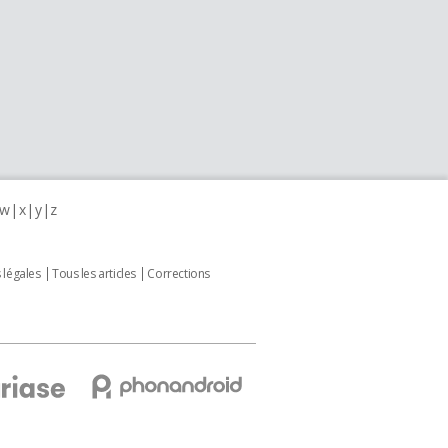
w
x
y
z
 légales
Tous les articles
Corrections