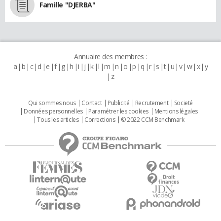
Famille "DJERBA"
Annuaire des membres :
a
b
c
d
e
f
g
h
i
j
k
l
m
n
o
p
q
r
s
t
u
v
w
x
y
z
Qui sommes nous
Contact
Publicité
Recrutement
Societé
Données personnelles
Paramétrer les cookies
Mentions légales
Tous les articles
Corrections
© 2022 CCM Benchmark