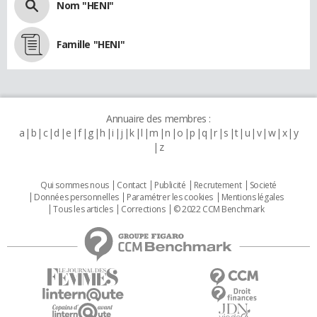
Nom "HENI"
Famille "HENI"
Annuaire des membres :
a
b
c
d
e
f
g
h
i
j
k
l
m
n
o
p
q
r
s
t
u
v
w
x
y
z
Qui sommes nous
Contact
Publicité
Recrutement
Societé
Données personnelles
Paramétrer les cookies
Mentions légales
Tous les articles
Corrections
© 2022 CCM Benchmark