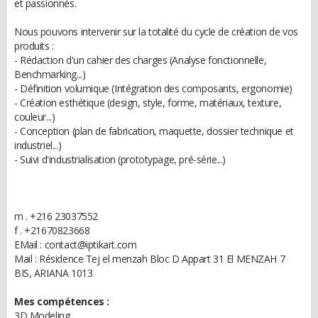
et passionnés.
Nous pouvons intervenir sur la totalité du cycle de création de vos
produits :
- Rédaction d'un cahier des charges (Analyse fonctionnelle,
Benchmarking...)
- Définition volumique (Intégration des composants, ergonomie)
- Création esthétique (design, style, forme, matériaux, texture,
couleur...)
- Conception (plan de fabrication, maquette, dossier technique et
industriel...)
- Suivi d'industrialisation (prototypage, pré-série...)
m . +216 23037552
f . +21670823668
EMail : contact@iptikart.com
Mail : Résidence Tej el menzah Bloc D Appart 31 El MENZAH 7
BIS, ARIANA 1013
Mes compétences :
3D Modeling