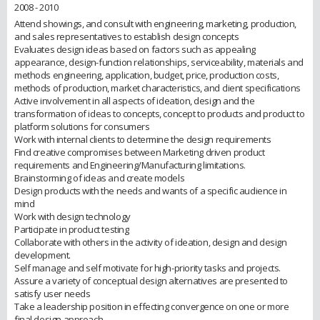
2008 - 2010
Attend showings, and consult with engineering, marketing, production,
and sales representatives to establish design concepts
Evaluates design ideas based on factors such as appealing
appearance, design-function relationships, serviceability, materials and
methods engineering, application, budget, price, production costs,
methods of production, market characteristics, and client specifications
Active involvement in all aspects of ideation, design and the
transformation of ideas to concepts, concept to products and product to
platform solutions for consumers
Work with internal clients to determine the design requirements
Find creative compromises between Marketing driven product
requirements and Engineering/Manufacturing limitations.
Brainstorming of ideas and create models
Design products with the needs and wants of a specific audience in
mind
Work with design technology
Participate in product testing
Collaborate with others in the activity of ideation, design and design
development.
Self manage and self motivate for high-priority tasks and projects.
Assure a variety of conceptual design alternatives are presented to
satisfy user needs
Take a leadership position in effecting convergence on one or more
final design approach