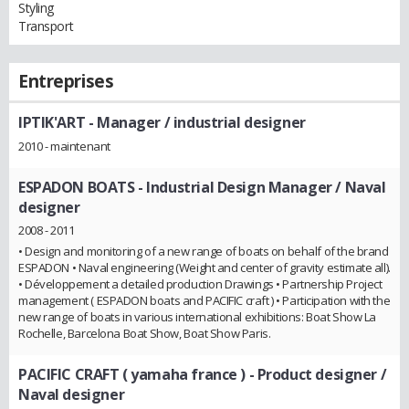
Styling
Transport
Entreprises
IPTIK'ART
- Manager / industrial designer
2010 - maintenant
ESPADON BOATS
- Industrial Design Manager / Naval
designer
2008 - 2011
• Design and monitoring of a new range of boats on behalf of the brand
ESPADON • Naval engineering (Weight and center of gravity estimate all).
• Développement a detailed production Drawings • Partnership Project
management ( ESPADON boats and PACIFIC craft ) • Participation with the
new range of boats in various international exhibitions: Boat Show La
Rochelle, Barcelona Boat Show, Boat Show Paris.
PACIFIC CRAFT ( yamaha france )
- Product designer /
Naval designer