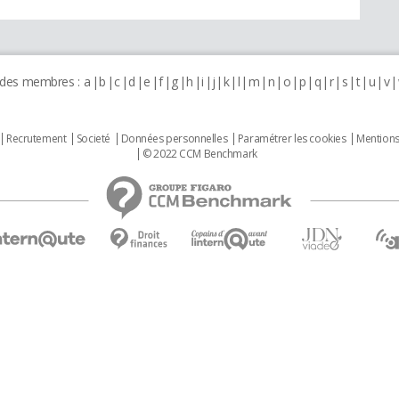
 des membres :
a
b
c
d
e
f
g
h
i
j
k
l
m
n
o
p
q
r
s
t
u
v
Recrutement
Societé
Données personnelles
Paramétrer les cookies
Mentions
© 2022 CCM Benchmark