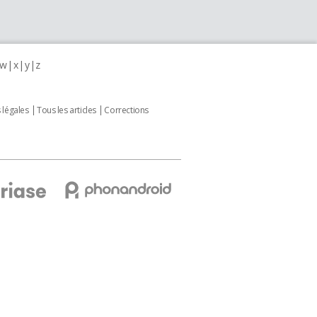
w
x
y
z
 légales
Tous les articles
Corrections