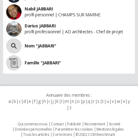
Nabil JABBARI
profil personnel | CHAMPS SUR MARNE
Darius JABBARI
profil professionnel | AD architectes - Chef de projet
Nom "JABBARI"
Famille "JABBARI"
Annuaire des membres :
a
b
c
d
e
f
g
h
i
j
k
l
m
n
o
p
q
r
s
t
u
v
w
x
y
z
Qui sommes nous
Contact
Publicité
Recrutement
Societé
Données personnelles
Paramétrer les cookies
Mentions légales
Tous les articles
Corrections
© 2022 CCM Benchmark