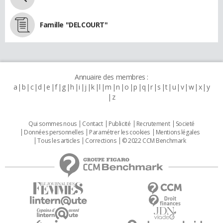
Famille "DELCOURT"
Annuaire des membres :
a
b
c
d
e
f
g
h
i
j
k
l
m
n
o
p
q
r
s
t
u
v
w
x
y
z
Qui sommes nous
Contact
Publicité
Recrutement
Societé
Données personnelles
Paramétrer les cookies
Mentions légales
Tous les articles
Corrections
© 2022 CCM Benchmark