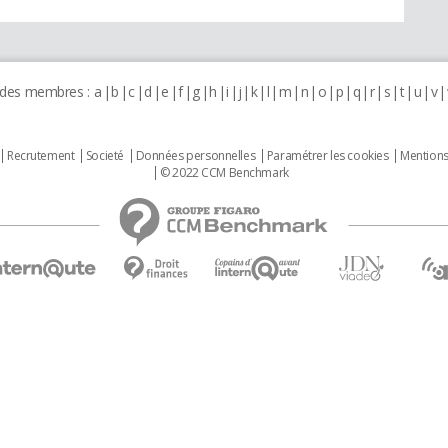
 des membres :
a
b
c
d
e
f
g
h
i
j
k
l
m
n
o
p
q
r
s
t
u
v
Recrutement
Societé
Données personnelles
Paramétrer les cookies
Mentions
© 2022 CCM Benchmark