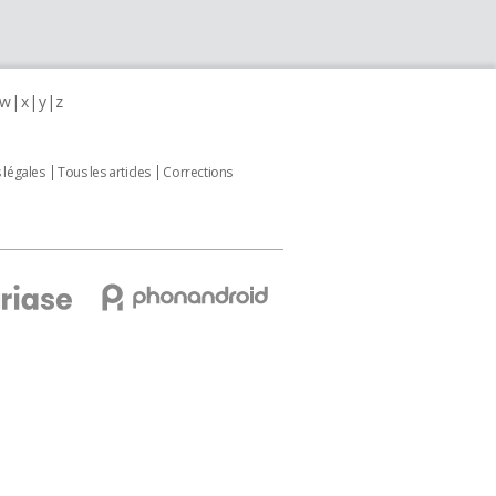
w
x
y
z
 légales
Tous les articles
Corrections