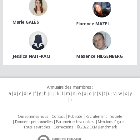
Marie GALÈS
Florence MAZEL
Jessica NAIT-KACI
Maxence HILGENBERG
Annuaire des membres :
a
b
c
d
e
f
g
h
i
j
k
l
m
n
o
p
q
r
s
t
u
v
w
x
y
z
Qui sommes nous
Contact
Publicité
Recrutement
Societé
Données personnelles
Paramétrer les cookies
Mentions légales
Tous les articles
Corrections
© 2022 CCM Benchmark