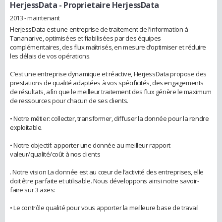
HerjessData
- Proprietaire HerjessData
2013 - maintenant
HerjessData est une entreprise de traitement de l’information à
Tananarive, optimisées et fiabilisées par des équipes
complémentaires, des flux maîtrisés, en mesure d’optimiser et réduire
les délais de vos opérations.
C’est une entreprise dynamique et réactive, HerjessData propose des
prestations de qualité adaptées à vos spécificités, des engagements
de résultats, afin que le meilleur traitement des flux génère le maximum
de ressources pour chacun de ses clients.
• Notre métier: collecter, transformer, diffuser la donnée pour la rendre
exploitable.
• Notre objectif: apporter une donnée au meilleur rapport
valeur/qualité/coût à nos clients
. Notre vision La donnée est au cœur de l’activité des entreprises, elle
doit être parfaite et utilisable. Nous développons ainsi notre savoir-
faire sur 3 axes:
• Le contrôle qualité pour vous apporter la meilleure base de travail