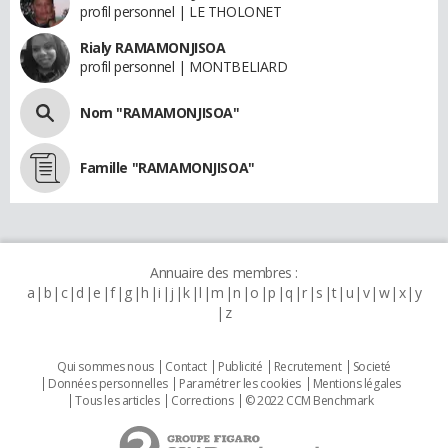
profil personnel | LE THOLONET
Rialy RAMAMONJISOA
profil personnel | MONTBELIARD
Nom "RAMAMONJISOA"
Famille "RAMAMONJISOA"
Annuaire des membres :
a
b
c
d
e
f
g
h
i
j
k
l
m
n
o
p
q
r
s
t
u
v
w
x
y
z
Qui sommes nous
Contact
Publicité
Recrutement
Societé
Données personnelles
Paramétrer les cookies
Mentions légales
Tous les articles
Corrections
© 2022 CCM Benchmark