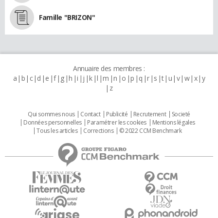
Famille "BRIZON"
Annuaire des membres :
a
b
c
d
e
f
g
h
i
j
k
l
m
n
o
p
q
r
s
t
u
v
w
x
y
z
Qui sommes nous
Contact
Publicité
Recrutement
Societé
Données personnelles
Paramétrer les cookies
Mentions légales
Tous les articles
Corrections
© 2022 CCM Benchmark