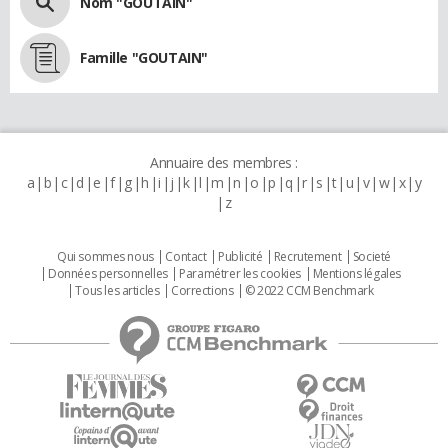
Nom "GOUTAIN"
Famille "GOUTAIN"
Annuaire des membres :
a
b
c
d
e
f
g
h
i
j
k
l
m
n
o
p
q
r
s
t
u
v
w
x
y
z
Qui sommes nous
Contact
Publicité
Recrutement
Societé
Données personnelles
Paramétrer les cookies
Mentions légales
Tous les articles
Corrections
© 2022 CCM Benchmark