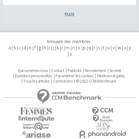
PLUS
Annuaire des membres :
a
b
c
d
e
f
g
h
i
j
k
l
m
n
o
p
q
r
s
t
u
v
w
x
y
z
Qui sommes nous
Contact
Publicité
Recrutement
Societé
Données personnelles
Paramétrer les cookies
Mentions légales
Tous les articles
Corrections
© 2022 CCM Benchmark