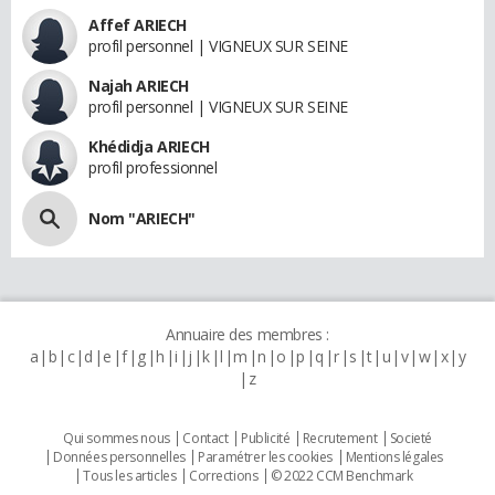
Affef ARIECH
profil personnel | VIGNEUX SUR SEINE
Najah ARIECH
profil personnel | VIGNEUX SUR SEINE
Khédidja ARIECH
profil professionnel
Nom "ARIECH"
Annuaire des membres :
a
b
c
d
e
f
g
h
i
j
k
l
m
n
o
p
q
r
s
t
u
v
w
x
y
z
Qui sommes nous
Contact
Publicité
Recrutement
Societé
Données personnelles
Paramétrer les cookies
Mentions légales
Tous les articles
Corrections
© 2022 CCM Benchmark