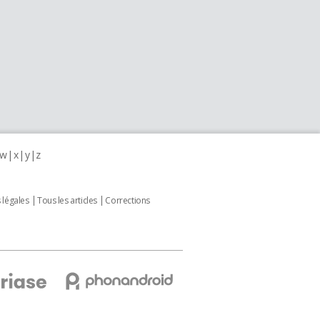
w
x
y
z
 légales
Tous les articles
Corrections