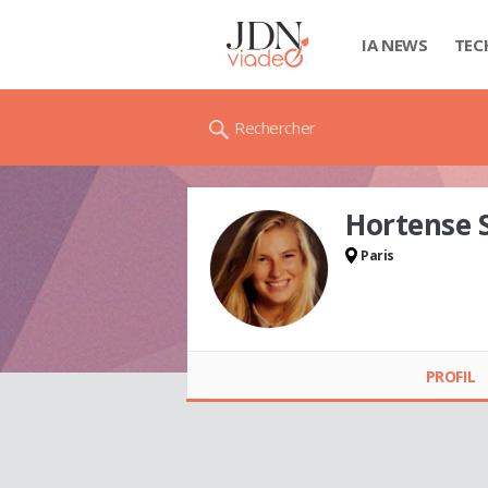
IA NEWS
TEC
Rechercher
Hortense
Paris
Hortense SABLON
PROFIL