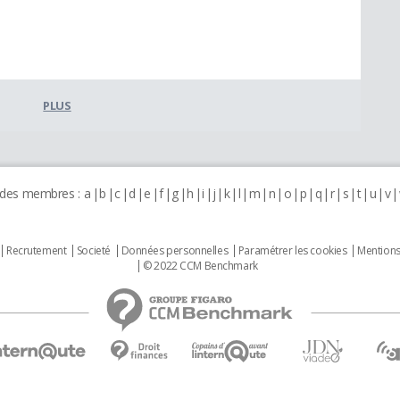
PLUS
 des membres :
a
b
c
d
e
f
g
h
i
j
k
l
m
n
o
p
q
r
s
t
u
v
Recrutement
Societé
Données personnelles
Paramétrer les cookies
Mentions
© 2022 CCM Benchmark