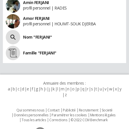
Amin FERJANI
profil personnel | RADES
Amor FERJANI
profil personnel | HOUMT-SOUK DJERBA
Nom "FERJANI"
Famille "FERJANI"
Annuaire des membres :
a
b
c
d
e
f
g
h
i
j
k
l
m
n
o
p
q
r
s
t
u
v
w
x
y
z
Qui sommes nous
Contact
Publicité
Recrutement
Societé
Données personnelles
Paramétrer les cookies
Mentions légales
Tous les articles
Corrections
© 2022 CCM Benchmark