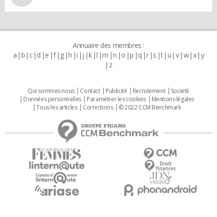
Annuaire des membres :
a
b
c
d
e
f
g
h
i
j
k
l
m
n
o
p
q
r
s
t
u
v
w
x
y
z
Qui sommes nous
Contact
Publicité
Recrutement
Societé
Données personnelles
Paramétrer les cookies
Mentions légales
Tous les articles
Corrections
© 2022 CCM Benchmark