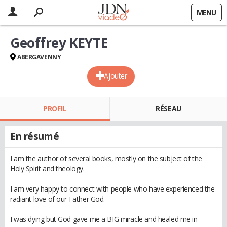
MENU
Geoffrey KEYTE
ABERGAVENNY
Ajouter
PROFIL
RÉSEAU
En résumé
I am the author of several books, mostly on the subject of the
Holy Spirit and theology.
I am very happy to connect with people who have experienced the
radiant love of our Father God.
I was dying but God gave me a BIG miracle and healed me in