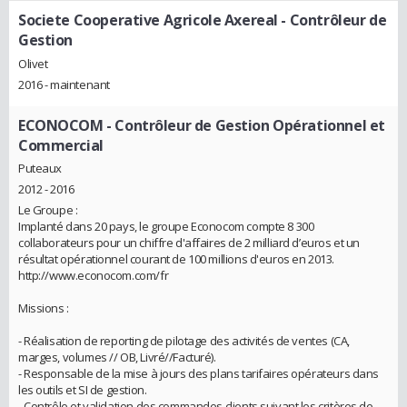
Societe Cooperative Agricole Axereal
- Contrôleur de
Gestion
Olivet
2016 - maintenant
ECONOCOM
- Contrôleur de Gestion Opérationnel et
Commercial
Puteaux
2012 - 2016
Le Groupe :
Implanté dans 20 pays, le groupe Econocom compte 8 300
collaborateurs pour un chiffre d'affaires de 2 milliard d’euros et un
résultat opérationnel courant de 100 millions d'euros en 2013.
http://www.econocom.com/fr
Missions :
- Réalisation de reporting de pilotage des activités de ventes (CA,
marges, volumes // OB, Livré//Facturé).
- Responsable de la mise à jours des plans tarifaires opérateurs dans
les outils et SI de gestion.
- Contrôle et validation des commandes clients suivant les critères de