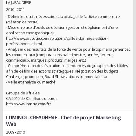
LA JUBAUDIERE
2010 - 2011
- Définir les outils nécessaires au pilotage de l’activité commerciale
(création de poste).
- Mise en place d'outils de décision (gestion et déploiement d'une
application cartographique).
http://www.articque.com/solutions/cartes-donnees-edition-
professionnelle.html
- Analyser des résultats de la force de vente pour le top management et
les commerciaux (comparaisons par trimestre, année, secteur,
commerciaux, marques, produits, marges, etc.)
- Compréhension des évolutions et tendances du groupe et des filiales
afin de définir des actions stratégiques (Négociation des budgets,
Challenge, promotion, Road-Show, actions commerciales...)
- Veille et analyse du marché
Groupe de 9 filiales
CA 2010 de 85 millions d'euros
http://www.itancia.com/fr/
LUMINOL-CREADHESIF
- Chef de projet Marketing
Web
2009 - 2010