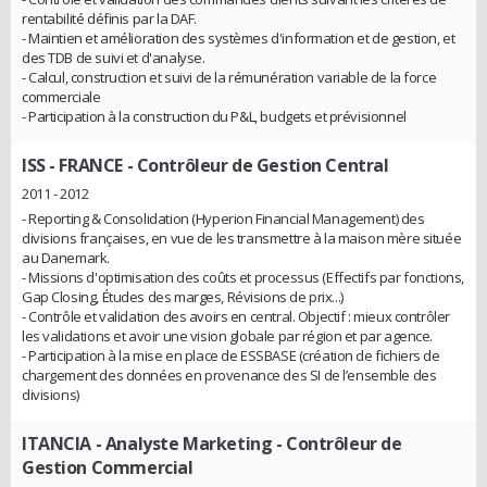
rentabilité définis par la DAF.
- Maintien et amélioration des systèmes d'information et de gestion, et
des TDB de suivi et d'analyse.
- Calcul, construction et suivi de la rémunération variable de la force
commerciale
- Participation à la construction du P&L, budgets et prévisionnel
ISS - FRANCE
- Contrôleur de Gestion Central
2011 - 2012
- Reporting & Consolidation (Hyperion Financial Management) des
divisions françaises, en vue de les transmettre à la maison mère située
au Danemark.
- Missions d'optimisation des coûts et processus (Effectifs par fonctions,
Gap Closing, Études des marges, Révisions de prix...)
- Contrôle et validation des avoirs en central. Objectif : mieux contrôler
les validations et avoir une vision globale par région et par agence.
- Participation à la mise en place de ESSBASE (création de fichiers de
chargement des données en provenance des SI de l’ensemble des
divisions)
ITANCIA
- Analyste Marketing - Contrôleur de
Gestion Commercial