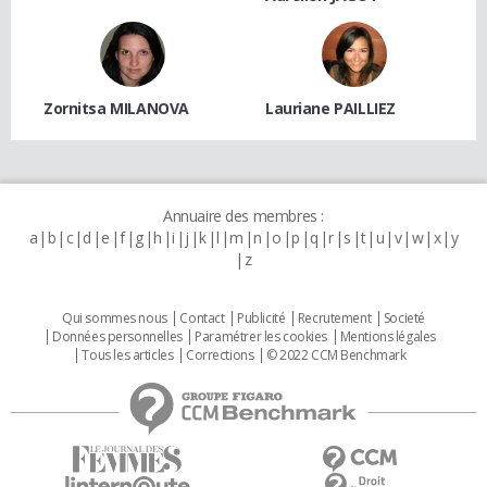
Zornitsa MILANOVA
Lauriane PAILLIEZ
Annuaire des membres :
a
b
c
d
e
f
g
h
i
j
k
l
m
n
o
p
q
r
s
t
u
v
w
x
y
z
Qui sommes nous
Contact
Publicité
Recrutement
Societé
Données personnelles
Paramétrer les cookies
Mentions légales
Tous les articles
Corrections
© 2022 CCM Benchmark