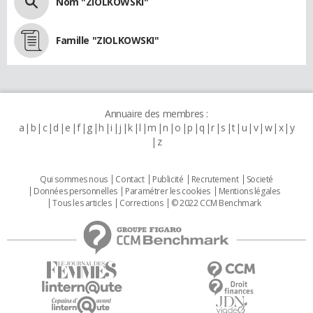
Nom "ZIOLKOWSKI"
Famille "ZIOLKOWSKI"
Annuaire des membres :
a
b
c
d
e
f
g
h
i
j
k
l
m
n
o
p
q
r
s
t
u
v
w
x
y
z
Qui sommes nous
Contact
Publicité
Recrutement
Societé
Données personnelles
Paramétrer les cookies
Mentions légales
Tous les articles
Corrections
© 2022 CCM Benchmark