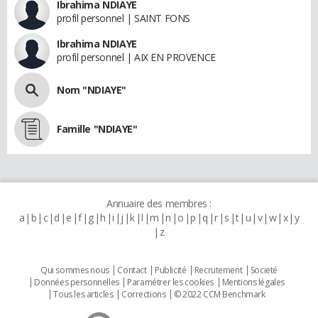
Ibrahima NDIAYE
profil personnel | SAINT FONS
Ibrahima NDIAYE
profil personnel | AIX EN PROVENCE
Nom "NDIAYE"
Famille "NDIAYE"
Annuaire des membres :
a
b
c
d
e
f
g
h
i
j
k
l
m
n
o
p
q
r
s
t
u
v
w
x
y
z
Qui sommes nous
Contact
Publicité
Recrutement
Societé
Données personnelles
Paramétrer les cookies
Mentions légales
Tous les articles
Corrections
© 2022 CCM Benchmark