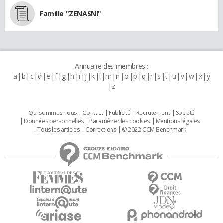
Famille "ZENASNI"
Annuaire des membres :
a
b
c
d
e
f
g
h
i
j
k
l
m
n
o
p
q
r
s
t
u
v
w
x
y
z
Qui sommes nous
Contact
Publicité
Recrutement
Societé
Données personnelles
Paramétrer les cookies
Mentions légales
Tous les articles
Corrections
© 2022 CCM Benchmark