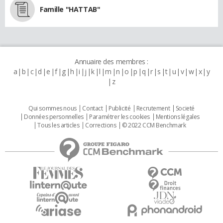
Famille "HATTAB"
Annuaire des membres :
a
b
c
d
e
f
g
h
i
j
k
l
m
n
o
p
q
r
s
t
u
v
w
x
y
z
Qui sommes nous
Contact
Publicité
Recrutement
Societé
Données personnelles
Paramétrer les cookies
Mentions légales
Tous les articles
Corrections
© 2022 CCM Benchmark