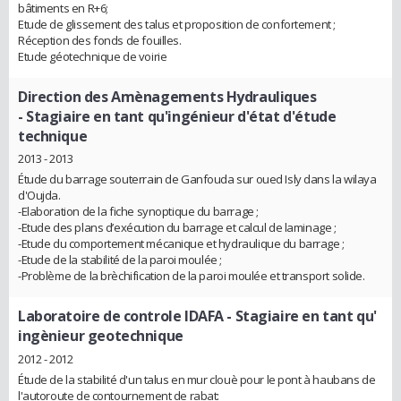
bâtiments en R+6;
Etude de glissement des talus et proposition de confortement ;
Réception des fonds de fouilles.
Etude géotechnique de voirie
Direction des Amènagements Hydrauliques
- Stagiaire en tant qu'ingénieur d'état d'étude
technique
2013 - 2013
Étude du barrage souterrain de Ganfouda sur oued Isly dans la wilaya
d'Oujda.
-Elaboration de la fiche synoptique du barrage ;
-Etude des plans d’exécution du barrage et calcul de laminage ;
-Etude du comportement mécanique et hydraulique du barrage ;
-Etude de la stabilité de la paroi moulée ;
-Problème de la brèchification de la paroi moulée et transport solide.
Laboratoire de controle IDAFA
- Stagiaire en tant qu'
ingènieur geotechnique
2012 - 2012
Étude de la stabilité d'un talus en mur clouè pour le pont à haubans de
l'autoroute de contournement de rabat: