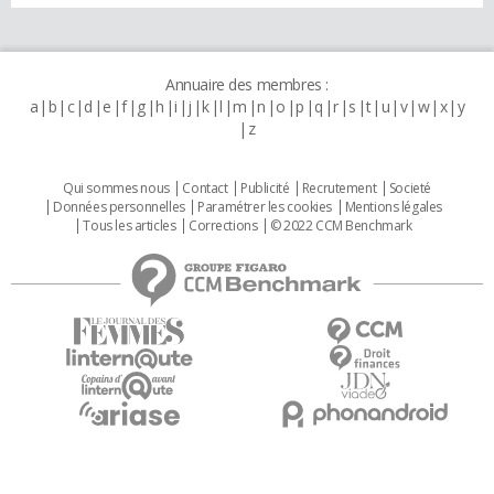
Annuaire des membres :
a
b
c
d
e
f
g
h
i
j
k
l
m
n
o
p
q
r
s
t
u
v
w
x
y
z
Qui sommes nous
Contact
Publicité
Recrutement
Societé
Données personnelles
Paramétrer les cookies
Mentions légales
Tous les articles
Corrections
© 2022 CCM Benchmark