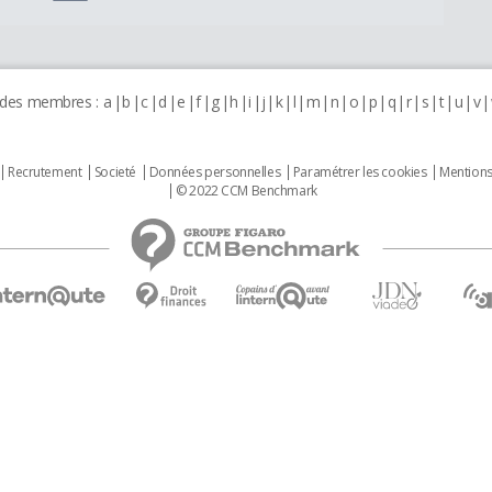
 des membres :
a
b
c
d
e
f
g
h
i
j
k
l
m
n
o
p
q
r
s
t
u
v
Recrutement
Societé
Données personnelles
Paramétrer les cookies
Mentions
© 2022 CCM Benchmark