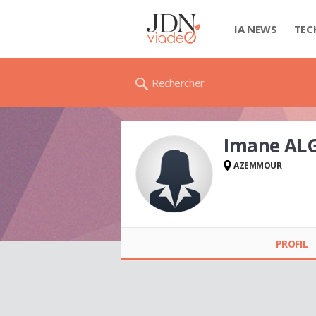
IA NEWS
TEC
Rechercher
Imane AL
AZEMMOUR
Imane
ALGOUZMARI
PROFIL