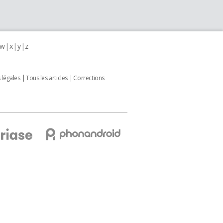
w
x
y
z
 légales
Tous les articles
Corrections