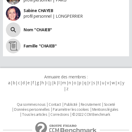
Sabine CHAYEB
profil personnel | LONGPERRIER
Nom "CHAIEB"
Famille "CHAIEB"
Annuaire des membres :
a
b
c
d
e
f
g
h
i
j
k
l
m
n
o
p
q
r
s
t
u
v
w
x
y
z
Qui sommes nous
Contact
Publicité
Recrutement
Societé
Données personnelles
Paramétrer les cookies
Mentions légales
Tous les articles
Corrections
© 2022 CCM Benchmark