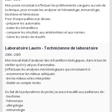
Mon poste consistait à effectuer les prélèvements sanguins au sein de
la clinique, pour ensuite les analyser en hématologie, immunologie,
biochimie et hémostase.
Pour chaque paillasse je devais :
- préparer les automates
- traiter les échantillons
- comparer les résultats aux antérioritées et aux normes
- Gérer les stocks de réactifs
Laboratoire Laurin
- Technicienne de laboratoire
2006 - 2009
Mon travail était d'analyser des échantillons biologiques, dans le but de
vérifier qu'il n'y ait pas d'anomalies.
J'effectuais les analyses microbiologiques qui consistaient à :
- ensemencer les milieux adéquats
- lire les milieux et les interpréter
- établir un compte rendu
Du fait de la polyvalence du poste j'ai aussi travaillé aux paillasses de :
- biochimie
- hémostase
- allergologie
- immunologie