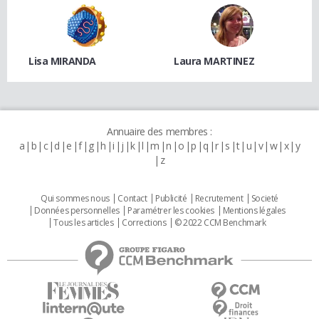
Lisa MIRANDA
Laura MARTINEZ
Annuaire des membres :
a
b
c
d
e
f
g
h
i
j
k
l
m
n
o
p
q
r
s
t
u
v
w
x
y
z
Qui sommes nous
Contact
Publicité
Recrutement
Societé
Données personnelles
Paramétrer les cookies
Mentions légales
Tous les articles
Corrections
© 2022 CCM Benchmark