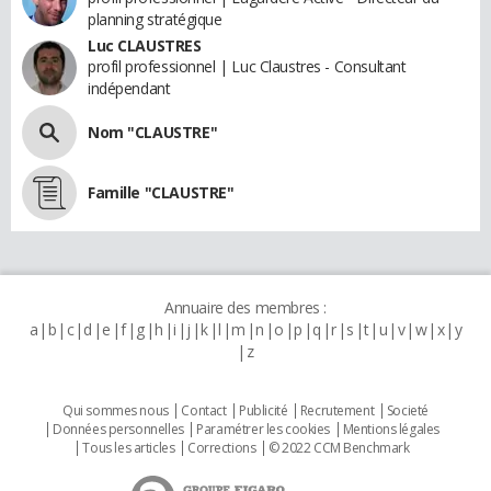
planning stratégique
Luc CLAUSTRES
profil professionnel | Luc Claustres - Consultant
indépendant
Nom "CLAUSTRE"
Famille "CLAUSTRE"
Annuaire des membres :
a
b
c
d
e
f
g
h
i
j
k
l
m
n
o
p
q
r
s
t
u
v
w
x
y
z
Qui sommes nous
Contact
Publicité
Recrutement
Societé
Données personnelles
Paramétrer les cookies
Mentions légales
Tous les articles
Corrections
© 2022 CCM Benchmark