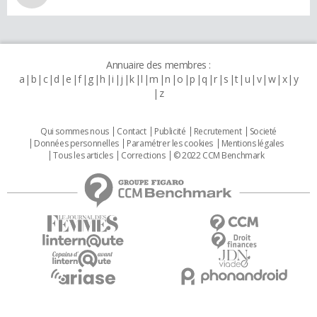
Annuaire des membres :
a
b
c
d
e
f
g
h
i
j
k
l
m
n
o
p
q
r
s
t
u
v
w
x
y
z
Qui sommes nous
Contact
Publicité
Recrutement
Societé
Données personnelles
Paramétrer les cookies
Mentions légales
Tous les articles
Corrections
© 2022 CCM Benchmark