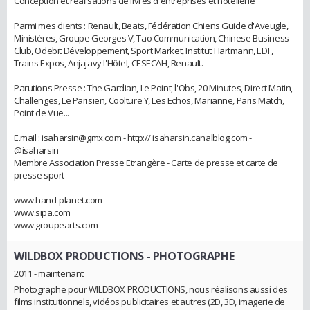
Conception et réalisations de livres d'entreprises et hôtellerie
Parmi mes clients : Renault, Beats, Fédération Chiens Guide d'Aveugle,
Ministères, Groupe Georges V, Tao Communication, Chinese Business
Club, Odebit Développement, Sport Market, Institut Hartmann, EDF,
Trains Expos, Anjajavy l'Hôtel, CESECAH, Renault.
Parutions Presse : The Gardian, Le Point, l'Obs, 20 Minutes, Direct Matin,
Challenges, Le Parisien, Coolture Y, Les Echos, Marianne, Paris Match,
Point de Vue...
E.mail : isaharsin@gmx.com - http:// isaharsin.canalblog.com -
@isaharsin
Membre Association Presse Etrangère - Carte de presse et carte de
presse sport
www.hand-planet.com
www.sipa.com
www.groupearts.com
WILDBOX PRODUCTIONS
- PHOTOGRAPHE
2011 - maintenant
Photographe pour WILDBOX PRODUCTIONS, nous réalisons aussi des
films institutionnels, vidéos publicitaires et autres (2D, 3D, imagerie de