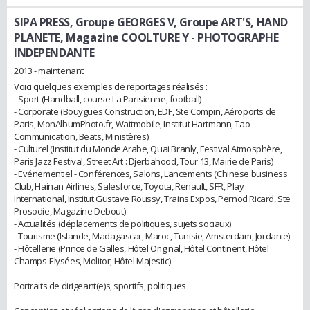
SIPA PRESS, Groupe GEORGES V, Groupe ART'S, HAND
PLANETE, Magazine COOLTURE Y
- PHOTOGRAPHE
INDEPENDANTE
2013 - maintenant
Voici quelques exemples de reportages réalisés :
- Sport (Handball, course La Parisienne, football)
- Corporate (Bouygues Construction, EDF, Ste Compin, Aéroports de
Paris, MonAlbumPhoto.fr, Wattmobile, Institut Hartmann, Tao
Communication, Beats, Ministères)
- Culturel (Institut du Monde Arabe, Quai Branly, Festival Atmosphère,
Paris Jazz Festival, Street Art : Djerbahood, Tour 13, Mairie de Paris)
- Evénementiel - Conférences, Salons, Lancements (Chinese business
Club, Hainan Airlines, Salesforce, Toyota, Renault, SFR, Play
International, Institut Gustave Roussy, Trains Expos, Pernod Ricard, Ste
Prosodie, Magazine Debout)
- Actualités (déplacements de politiques, sujets sociaux)
- Tourisme (Islande, Madagascar, Maroc, Tunisie, Amsterdam, Jordanie)
- Hôtellerie (Prince de Galles, Hôtel Original, Hôtel Continent, Hôtel
Champs-Elysées, Molitor, Hôtel Majestic)
Portraits de dirigeant(e)s, sportifs, politiques