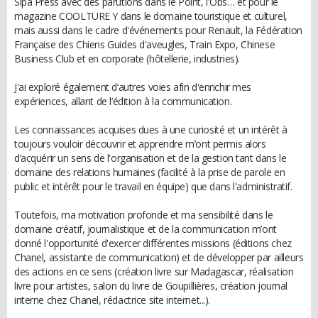
Sipa Press avec des parutions dans le Point, l'Obs… et pour le
magazine COOLTURE Y dans le domaine touristique et culturel,
mais aussi dans le cadre d'événements pour Renault, la Fédération
Française des Chiens Guides d'aveugles, Train Expo, Chinese
Business Club et en corporate (hôtellerie, industries).
J'ai exploré également d’autres voies afin d'enrichir mes
expériences, allant de l’édition à la communication.
Les connaissances acquises dues à une curiosité et un intérêt à
toujours vouloir découvrir et apprendre m’ont permis alors
d’acquérir un sens de l'organisation et de la gestion tant dans le
domaine des relations humaines (facilité à la prise de parole en
public et intérêt pour le travail en équipe) que dans l'administratif.
Toutefois, ma motivation profonde et ma sensibilité dans le
domaine créatif, journalistique et de la communication m’ont
donné l'opportunité d'exercer différentes missions (éditions chez
Chanel, assistante de communication) et de développer par ailleurs
des actions en ce sens (création livre sur Madagascar, réalisation
livre pour artistes, salon du livre de Goupillières, création journal
interne chez Chanel, rédactrice site internet...).