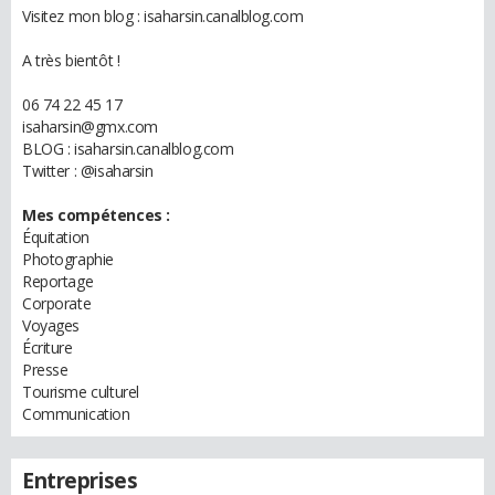
Visitez mon blog : isaharsin.canalblog.com
A très bientôt !
06 74 22 45 17
isaharsin@gmx.com
BLOG : isaharsin.canalblog.com
Twitter : @isaharsin
Mes compétences :
Équitation
Photographie
Reportage
Corporate
Voyages
Écriture
Presse
Tourisme culturel
Communication
Entreprises