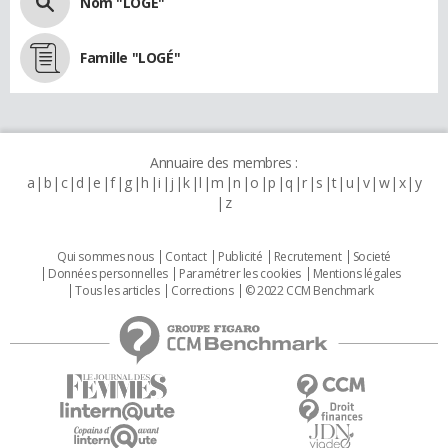
Nom "LOGÉ"
Famille "LOGÉ"
Annuaire des membres :
a
b
c
d
e
f
g
h
i
j
k
l
m
n
o
p
q
r
s
t
u
v
w
x
y
z
Qui sommes nous
Contact
Publicité
Recrutement
Societé
Données personnelles
Paramétrer les cookies
Mentions légales
Tous les articles
Corrections
© 2022 CCM Benchmark