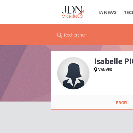
IA NEWS
TEC
Rechercher
Isabelle P
VANVES
Isabelle PIOTELAT
PROFIL