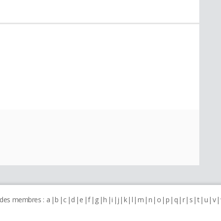
 des membres :
a
b
c
d
e
f
g
h
i
j
k
l
m
n
o
p
q
r
s
t
u
v