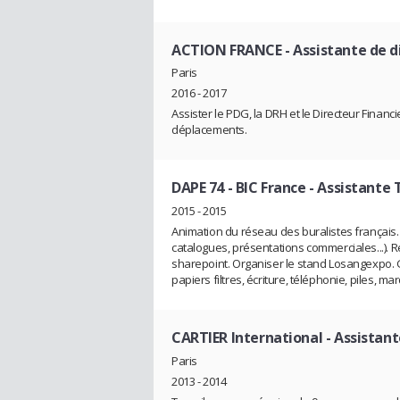
ACTION FRANCE
- Assistante de d
Paris
2016 - 2017
Assister le PDG, la DRH et le Directeur Financ
déplacements.
DAPE 74 - BIC France
- Assistante
2015 - 2015
Animation du réseau des buralistes français. C
catalogues, présentations commerciales...). R
sharepoint. Organiser le stand Losangexpo. Ge
papiers filtres, écriture, téléphonie, piles, m
CARTIER International
- Assistant
Paris
2013 - 2014