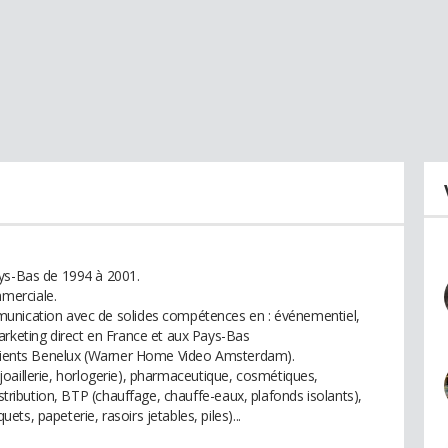
ays-Bas de 1994 à 2001.
merciale.
munication avec de solides compétences en : événementiel,
arketing direct en France et aux Pays-Bas
 clients Benelux (Warner Home Video Amsterdam).
e (joaillerie, horlogerie), pharmaceutique, cosmétiques,
istribution, BTP (chauffage, chauffe-eaux, plafonds isolants),
s, papeterie, rasoirs jetables, piles)...