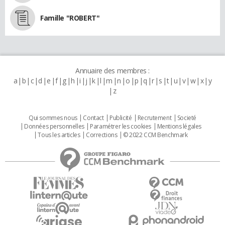
Famille "ROBERT"
Annuaire des membres :
a
b
c
d
e
f
g
h
i
j
k
l
m
n
o
p
q
r
s
t
u
v
w
x
y
z
Qui sommes nous
Contact
Publicité
Recrutement
Societé
Données personnelles
Paramétrer les cookies
Mentions légales
Tous les articles
Corrections
© 2022 CCM Benchmark