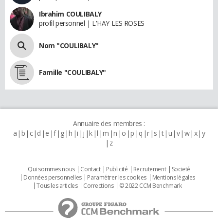
Ibrahim COULIBALY
profil personnel | L'HAY LES ROSES
Nom "COULIBALY"
Famille "COULIBALY"
Annuaire des membres :
a
b
c
d
e
f
g
h
i
j
k
l
m
n
o
p
q
r
s
t
u
v
w
x
y
z
Qui sommes nous
Contact
Publicité
Recrutement
Societé
Données personnelles
Paramétrer les cookies
Mentions légales
Tous les articles
Corrections
© 2022 CCM Benchmark