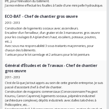
IPE, pour l’élévation du bâtiment.
J'ai moi-même effectué les fouilles à l'aide d'une mini pelle hydraulique.
ECO-BAT
- Chef de chantier gros œuvre
2013 - 2013
Construction de logements sociaux avec ascendeurs.
Encadrer d’un ferrailleur, d’un grutier et de 3 manœuvres gros œuvre
pour les coulages B.A (planchers haut, escaliers, poteaux, poutres,
etc...).
Avec sous ma responsabilité 3 sous-traitants maçonneries, pour
chacun des bâtiments.
1 artisan pour le lot carrelage et 2 artisans pour le lot peinture.
Général d’Études et de Travaux
- Chef de chantier
gros œuvre
2011 - 2013
C’est de là que j’ai tout appris au sein de cette grande entreprise. Je suis
passé d’assistant chef à chef de chantier.
Construction de magasins commerciaux (Concessionnaire Peugeot
Kourou, Canon Cayenne), logements sociaux, pépinière industriel
(architecture complexe), dépôts industriels avec dalles talochées à
l’hélicoptère, etc…
Encadrement de 5 à 8 compagnons et manœuvres, gestion de stock et