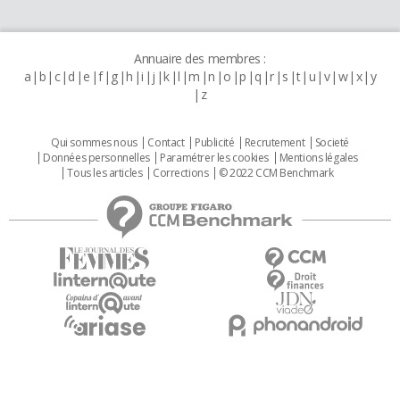
Annuaire des membres :
a
b
c
d
e
f
g
h
i
j
k
l
m
n
o
p
q
r
s
t
u
v
w
x
y
z
Qui sommes nous
Contact
Publicité
Recrutement
Societé
Données personnelles
Paramétrer les cookies
Mentions légales
Tous les articles
Corrections
© 2022 CCM Benchmark