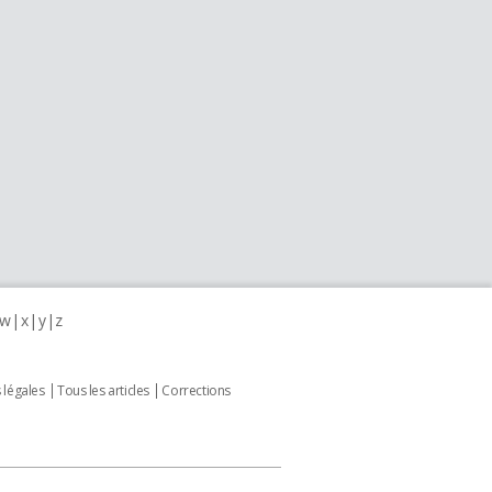
w
x
y
z
 légales
Tous les articles
Corrections