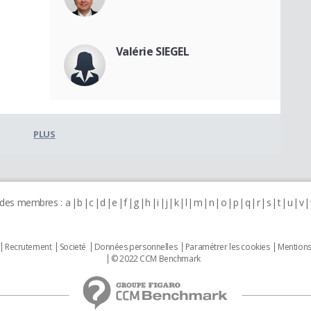
Valérie SIEGEL
PLUS
 des membres :
a
b
c
d
e
f
g
h
i
j
k
l
m
n
o
p
q
r
s
t
u
v
Recrutement
Societé
Données personnelles
Paramétrer les cookies
Mentions
© 2022 CCM Benchmark