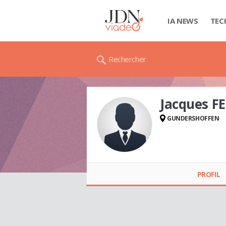
IA NEWS
TEC
Rechercher
Jacques F
GUNDERSHOFFEN
Jacques FERRIER
PROFIL