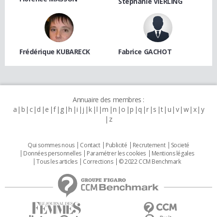
Stéphanie VIERLING
Frédérique KUBARECK
Fabrice GACHOT
Annuaire des membres :
a
b
c
d
e
f
g
h
i
j
k
l
m
n
o
p
q
r
s
t
u
v
w
x
y
z
Qui sommes nous
Contact
Publicité
Recrutement
Societé
Données personnelles
Paramétrer les cookies
Mentions légales
Tous les articles
Corrections
© 2022 CCM Benchmark