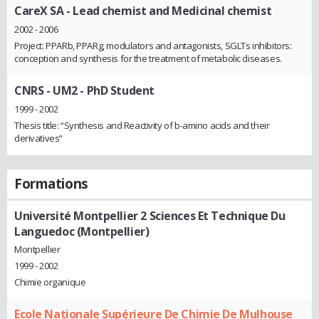
CareX SA
- Lead chemist and Medicinal chemist
2002 - 2006
Project: PPARb, PPARg, modulators and antagonists, SGLTs inhibitors:
conception and synthesis for the treatment of metabolic diseases.
CNRS - UM2
- PhD Student
1999 - 2002
Thesis title: “Synthesis and Reactivity of b-amino acids and their
derivatives”
Formations
Université Montpellier 2 Sciences Et Technique Du
Languedoc (Montpellier)
Montpellier
1999 - 2002
Chimie organique
Ecole Nationale Supérieure De Chimie De Mulhouse