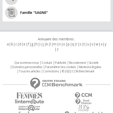
Famille "SAGNE"
Annuaire des membres :
a
b
c
d
e
f
g
h
i
j
k
l
m
n
o
p
q
r
s
t
u
v
w
x
y
z
Qui sommes nous
Contact
Publicité
Recrutement
Societé
Données personnelles
Paramétrer les cookies
Mentions légales
Tous les articles
Corrections
© 2022 CCM Benchmark