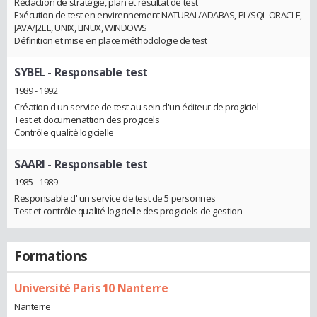
Rédaction de stratégie, plan et résultat de test
Exécution de test en envirennement NATURAL/ADABAS, PL/SQL ORACLE,
JAVA/J2EE, UNIX, LINUX, WINDOWS
Définition et mise en place méthodologie de test
SYBEL
- Responsable test
1989 - 1992
Création d'un service de test au sein d'un éditeur de progiciel
Test et documenattion des progicels
Contrôle qualité logicielle
SAARI
- Responsable test
1985 - 1989
Responsable d' un service de test de 5 personnes
Test et contrôle qualité logicielle des progiciels de gestion
Formations
Université Paris 10 Nanterre
Nanterre