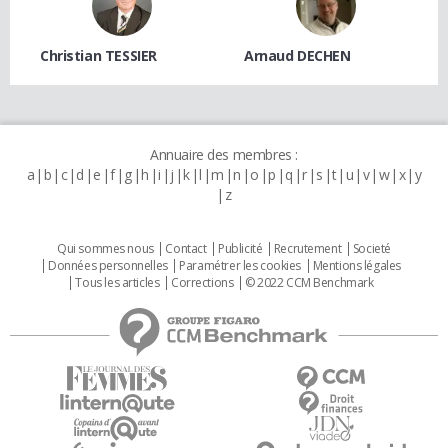
Christian TESSIER
Arnaud DECHEN
Annuaire des membres :
a
b
c
d
e
f
g
h
i
j
k
l
m
n
o
p
q
r
s
t
u
v
w
x
y
z
Qui sommes nous
Contact
Publicité
Recrutement
Societé
Données personnelles
Paramétrer les cookies
Mentions légales
Tous les articles
Corrections
© 2022 CCM Benchmark