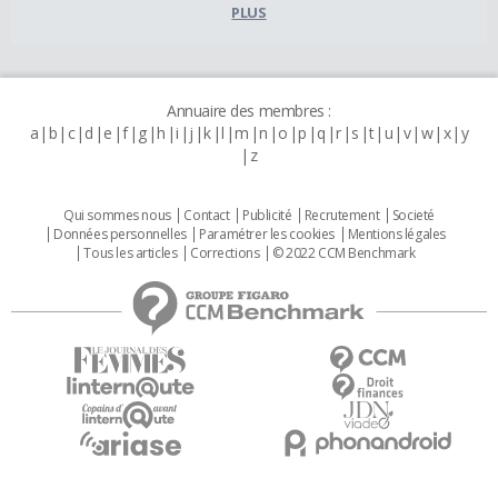
PLUS
Annuaire des membres :
a
b
c
d
e
f
g
h
i
j
k
l
m
n
o
p
q
r
s
t
u
v
w
x
y
z
Qui sommes nous
Contact
Publicité
Recrutement
Societé
Données personnelles
Paramétrer les cookies
Mentions légales
Tous les articles
Corrections
© 2022 CCM Benchmark